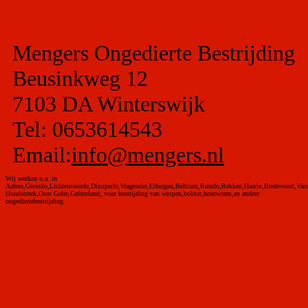
Mengers Ongedierte Bestrijding
Beusinkweg 12
7103 DA Winterswijk
Tel: 0653614543
Email:
info@mengers.nl
Wij werken o.a. in
Aalten,Groenlo,Lichtenvoorde,Dinxperlo,Vragender,Eibergen,Beltrum,Ruurlo,Rekken,Haarlo,Bredevoort,Vars
IJsselstreek,Oost Gelre,Gelderland, voor bestrijding van wespen,boktor,houtworm,en andere
ongediertebestrijding